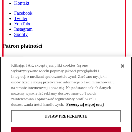
Kontakt
Facebook
Twitter
YouTube
Instagram
Spotify
Patron płatności
Klikając TAK, akceptujesz pliki cookies. Są one
wykorzystywane w celu poprawy jakości przeglądarki i
integracji z mediami społecznościowymi. Zarówno my, jak i
Partner technologiczny
osoby trzecie mogą przetwarzać informacje o Twoim zachowaniu
na stronie internetowej i poza nią. Na podstawie takich danych
możemy wyświetlać reklamy dostosowane do Twoich
zainteresowań i opracować segmentowy profil w celu
dostosowania treści handlowych.
Przeczytaj więcej tutaj
W ramach naszej witryny stosujemy pliki cookies w celu zbierania
USTAW PREFERENCJE
informacji, które pomagają nam usprawnić obsługę witryny,
dostosować nasze reklamy do Twoich preferencji oraz ulepszyć
nasze produkty i usługi.