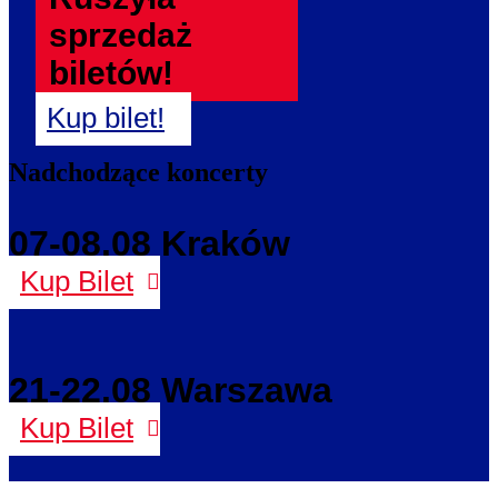
sprzedaż
biletów!
Kup bilet!
Nadchodzące koncerty
07-08.08 Kraków
Kup Bilet
21-22.08 Warszawa
Kup Bilet