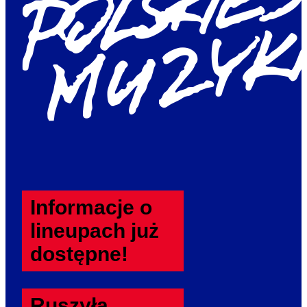
Informacje o
lineupach już
dostępne!
Ruszyła