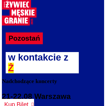
Pozostań
w kontakcie z
Ż
Nadchodzące koncerty
21-22.08 Warszawa
Kup Bilet