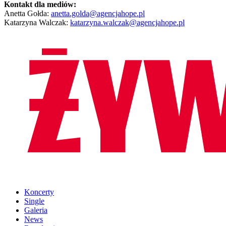
Kontakt dla mediów:
Anetta Gołda:
anetta.golda@agencjahope.pl
Katarzyna Walczak:
katarzyna.walczak@agencjahope.pl
Koncerty
Single
Galeria
News