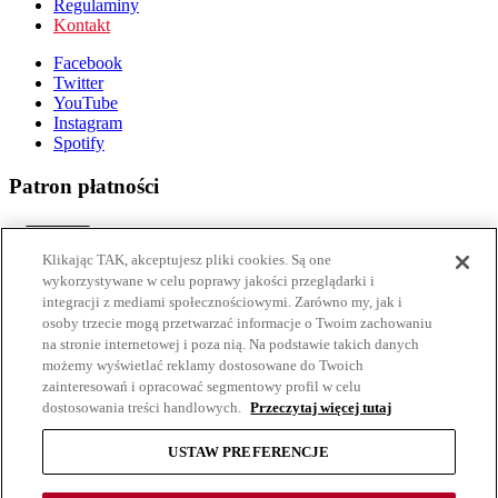
Regulaminy
Kontakt
Facebook
Twitter
YouTube
Instagram
Spotify
Patron płatności
Klikając TAK, akceptujesz pliki cookies. Są one
wykorzystywane w celu poprawy jakości przeglądarki i
integracji z mediami społecznościowymi. Zarówno my, jak i
Partner technologiczny
osoby trzecie mogą przetwarzać informacje o Twoim zachowaniu
na stronie internetowej i poza nią. Na podstawie takich danych
możemy wyświetlać reklamy dostosowane do Twoich
zainteresowań i opracować segmentowy profil w celu
dostosowania treści handlowych.
Przeczytaj więcej tutaj
W ramach naszej witryny stosujemy pliki cookies w celu zbierania
informacji, które pomagają nam usprawnić obsługę witryny,
USTAW PREFERENCJE
dostosować nasze reklamy do Twoich preferencji oraz ulepszyć
nasze produkty i usługi.