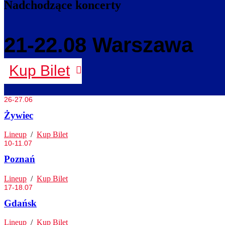
Nadchodzące koncerty
21-22.08 Warszawa
Kup Bilet
26-27.06
Żywiec
Lineup
/
Kup Bilet
10-11.07
Poznań
Lineup
/
Kup Bilet
17-18.07
Gdańsk
Lineup
/
Kup Bilet