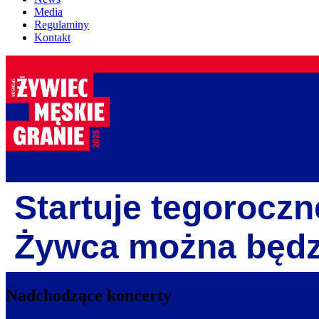
Media
Regulaminy
Kontakt
Startuje tegoroczn
Żywca można będz
Nadchodzące koncerty