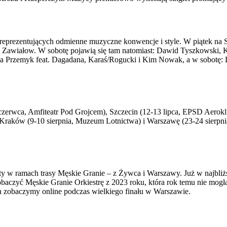
reprezentujących odmienne muzyczne konwencje i style. W piątek na
a Zawiałow. W sobotę pojawią się tam natomiast: Dawid Tyszkowski, Ka
ata Przemyk feat. Dagadana, Karaś/Rogucki i Kim Nowak, a w sobotę: L
czerwca, Amfiteatr Pod Grojcem), Szczecin (12-13 lipca, EPSD Aeroklu
 Kraków (9-10 sierpnia, Muzeum Lotnictwa) i Warszawę (23-24 sierpnia
rty w ramach trasy Męskie Granie – z Żywca i Warszawy. Już w najbli
zobaczyć Męskie Granie Orkiestrę z 2023 roku, która rok temu nie mo
en zobaczymy online podczas wielkiego finału w Warszawie.