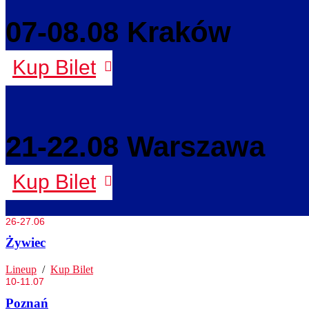
07-08.08 Kraków
Kup Bilet
21-22.08 Warszawa
Kup Bilet
26-27.06
Żywiec
Lineup
/
Kup Bilet
10-11.07
Poznań