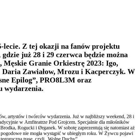
ecie. Z tej okazji na fanów projektu
, gdzie już 28 i 29 czerwca będzie można
, Męskie Granie Orkiestrę 2023: Igo,
: Daria Zawiałow, Mrozu i Kacperczyk. W
zesne Epilog”, PRO8L3M oraz
u wydarzenia.
nów, artystów i twórców wydarzenia. Już w najbliższy weekend, 28 i
tradycyjnie w Amfiteatrze Pod Grojcem. Specjalnie dla miłośników
 Brodka, Rogucki i Ørganek. W sobotę zaprezentują się natomiast aż
unki pogodowe nie mogła wystąpić w ubiegłym roku. W Żywcu pojawi
tegoroczną trasę, czyli „Wolne Duchy”.