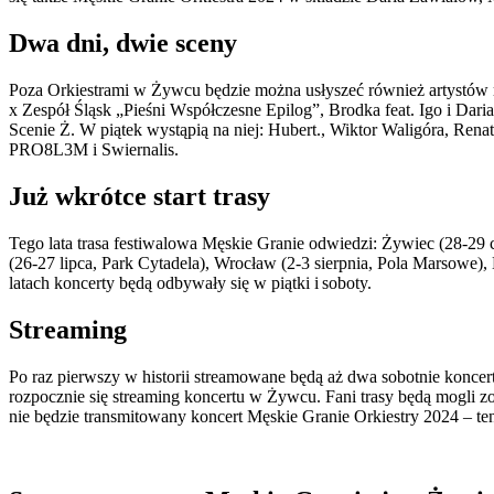
Dwa dni, dwie sceny
Poza Orkiestrami w Żywcu będzie można usłyszeć również artystów 
x Zespół Śląsk „Pieśni Współczesne Epilog”, Brodka feat. Igo i Dari
Scenie Ż. W piątek wystąpią na niej: Hubert., Wiktor Waligóra, Ren
PRO8L3M i Swiernalis.
Już wkrótce start trasy
Tego lata trasa festiwalowa Męskie Granie odwiedzi: Żywiec (28-29 
(26-27 lipca, Park Cytadela), Wrocław (2-3 sierpnia, Pola Marsowe),
latach koncerty będą odbywały się w piątki i soboty.
Streaming
Po raz pierwszy w historii streamowane będą aż dwa sobotnie konce
rozpocznie się streaming koncertu w Żywcu. Fani trasy będą mogli 
nie będzie transmitowany koncert Męskie Granie Orkiestry 2024 – t