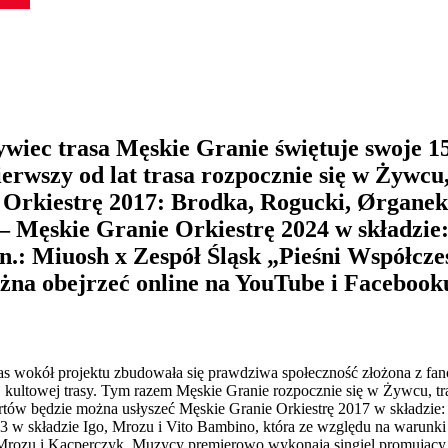
ec trasa Męskie Granie świętuje swoje 15-l
ierwszy od lat trasa rozpocznie się w Żywcu
e Orkiestrę 2017: Brodka, Rogucki, Ørganek
– Męskie Granie Orkiestrę 2024 w składzie
in.: Miuosh x Zespół Śląsk „Pieśni Współc
żna obejrzeć online na YouTube i Facebook
 czas wokół projektu zbudowała się prawdziwa społeczność złożona z fa
tej kultowej trasy. Tym razem Męskie Granie rozpocznie się w Żywcu, 
ertów będzie można usłyszeć Męskie Granie Orkiestrę 2017 w składzie:
2023 w składzie Igo, Mrozu i Vito Bambino, która ze względu na war
 Mrozu i Kacperczyk. Muzycy premierowo wykonają singiel promujący 