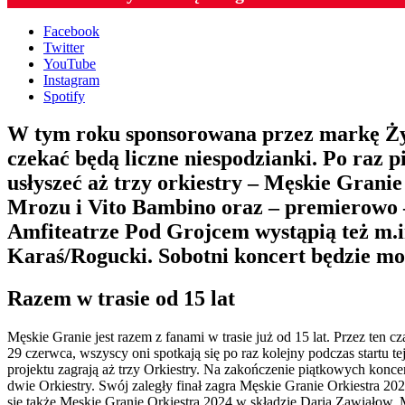
Facebook
Twitter
YouTube
Instagram
Spotify
W tym roku sponsorowana przez markę Żywi
czekać będą liczne niespodzianki. Po raz p
usłyszeć aż trzy orkiestry – Męskie Grani
Mrozu i Vito Bambino oraz – premierowo 
Amfiteatrze Pod Grojcem wystąpią też m.
Karaś/Rogucki. Sobotni koncert będzie mo
Razem w trasie od 15 lat
Męskie Granie jest razem z fanami w trasie już od 15 lat. Przez ten
29 czerwca, wszyscy oni spotkają się po raz kolejny podczas startu 
projektu zagrają aż trzy Orkiestry. Na zakończenie piątkowych konc
dwie Orkiestry. Swój zaległy finał zagra Męskie Granie Orkiestra 
się także Męskie Granie Orkiestra 2024 w składzie Daria Zawiałow,