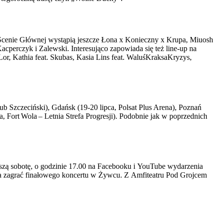
 Scenie Głównej wystąpią jeszcze Łona x Konieczny x Krupa, Miuosh
cperczyk i Zalewski. Interesująco zapowiada się też line-up na
or, Kathia feat. Skubas, Kasia Lins feat. WaluśKraksaKryzys,
b Szczeciński), Gdańsk (19-20 lipca, Polsat Plus Arena), Poznań
, Fort Wola – Letnia Strefa Progresji). Podobnie jak w poprzednich
ższą sobotę, o godzinie 17.00 na Facebooku i YouTube wydarzenia
gła zagrać finałowego koncertu w Żywcu. Z Amfiteatru Pod Grojcem