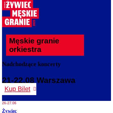
Męskie granie
orkiestra
Nadchodzące koncerty
21-22.08 Warszawa
Kup Bilet
26-27.06
Żywiec