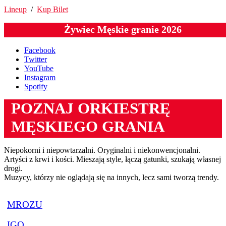
Lineup
/
Kup Bilet
Żywiec Męskie granie 2026
Facebook
Twitter
YouTube
Instagram
Spotify
POZNAJ ORKIESTRĘ
MĘSKIEGO GRANIA
Niepokorni i niepowtarzalni. Oryginalni i niekonwencjonalni.
Artyści z krwi i kości. Mieszają style, łączą gatunki, szukają własnej
drogi.
Muzycy, którzy nie oglądają się na innych, lecz sami tworzą trendy.
MROZU
IGO