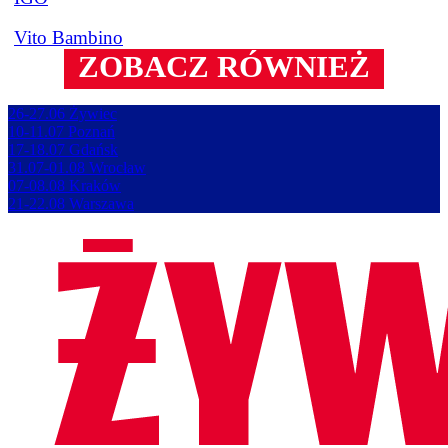
Vito Bambino
ZOBACZ RÓWNIEŻ
26-27.06
Żywiec
10-11.07
Poznań
17-18.07
Gdańsk
31.07-01.08
Wrocław
07-08.08
Kraków
21-22.08
Warszawa